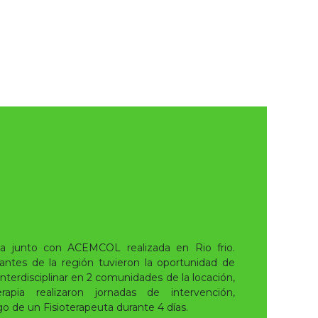
da junto con ACEMCOL realizada en Rio frio.
antes de la región tuvieron la oportunidad de
interdisciplinar en 2 comunidades de la locación,
rapia realizaron jornadas de intervención,
go de un Fisioterapeuta durante 4 días.