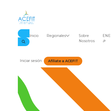
Ir al contenido
Inicio
Regionales
Sobre
ENE
Nosotros
🎉
Iniciar sesión
Afíliate a ACEFIT