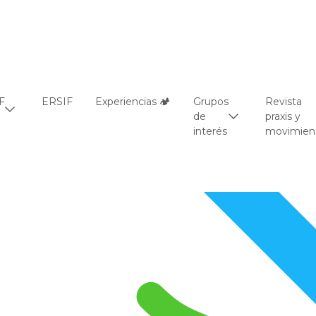
F
ERSIF
Experiencias 🏕️
Grupos
Revista
de
praxis y
interés
movimien